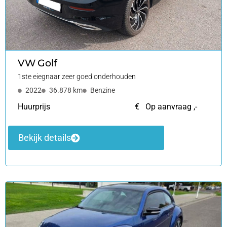
VW
Golf
1ste eiegnaar zeer goed onderhouden
2022
36.878 km
Benzine
Huurprijs
€ Op aanvraag ,-
Bekijk details