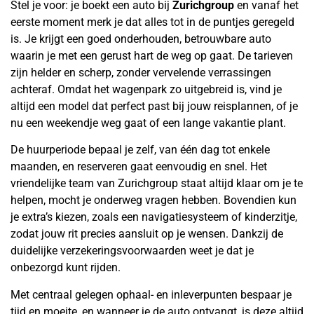
Stel je voor: je boekt een auto bij
Zurichgroup
en vanaf het
eerste moment merk je dat alles tot in de puntjes geregeld
is. Je krijgt een goed onderhouden, betrouwbare auto
waarin je met een gerust hart de weg op gaat. De tarieven
zijn helder en scherp, zonder vervelende verrassingen
achteraf. Omdat het wagenpark zo uitgebreid is, vind je
altijd een model dat perfect past bij jouw reisplannen, of je
nu een weekendje weg gaat of een lange vakantie plant.
De huurperiode bepaal je zelf, van één dag tot enkele
maanden, en reserveren gaat eenvoudig en snel. Het
vriendelijke team van Zurichgroup staat altijd klaar om je te
helpen, mocht je onderweg vragen hebben. Bovendien kun
je extra’s kiezen, zoals een navigatiesysteem of kinderzitje,
zodat jouw rit precies aansluit op je wensen. Dankzij de
duidelijke verzekeringsvoorwaarden weet je dat je
onbezorgd kunt rijden.
Met centraal gelegen ophaal- en inleverpunten bespaar je
tijd en moeite, en wanneer je de auto ontvangt, is deze altijd