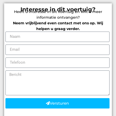
Interesse in dit voertuig?
Heeft u interesse in dit voertuig en wilt u meer
informatie ontvangen?
Neem vrijblijvend even contact met ons op. Wij
helpen u graag verder.
Versturen