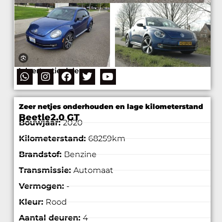
Advertentie delen
Zeer netjes onderhouden en lage kilometerstand
Beetle
2.0 GT
Bouwjaar:
2020
Kilometerstand:
68259km
Brandstof:
Benzine
Transmissie:
Automaat
Vermogen:
-
Kleur:
Rood
Aantal deuren:
4